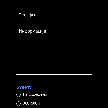
leave
this
field
blank.
Буџет:
Не Одредено
300-500 €