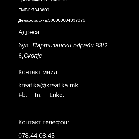
ЕМБС:7343809
Денарска с-ка:300000004337876
Адреса:
бул.
Партизански одреди
83/2-
6,
Скопје
Контакт маил:
kreatika@kreatika.mk
Fb.
In.
Lnkd.
Контакт телефон:
078.44.08.45