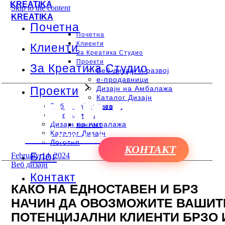
KREATIKA
Skip to the content
KREATIKA
Почетна
Почетна
Клиенти
Клиенти
За Креатика Студио
Проекти
За Креатика Студио
Веб дизајн и развој
e-продавници
Дизајн на Амбалажа
Проекти
Каталог Дизајн
Веб дизајн и развој
Логотип
e-продавници
Блог
Дизајн на Амбалажа
Контакт
Каталог Дизајн
+389 078 44 08 45
Логотип
КОНТАКТ
Блог
February 14, 2024
Веб дизајн
Контакт
КАКО НА ЕДНОСТАВЕН И БРЗ
НАЧИН ДА ОВОЗМОЖИТЕ ВАШИТ
ПОТЕНЦИЈАЛНИ КЛИЕНТИ БРЗО 