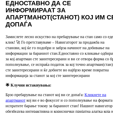
ЕДНОСТАВНО ДА СЕ
ИНФОРМИРААТ ЗА
АПАРТМАНОТ(СТАНОТ) КОЈ ИМ С
ДОПАЃА
Замислете лесно искуство на пребарување на стан само со ед
клик! 🚀 Го претставуваме – Навигаторот за продажба на
станови, кој ќе го подобри и забрза начинот на добивање на
информации за бараниот стан.Едноставно со кликање одбира
за кој апартман сте заинтересирани и ви се отвора форма со б
пополнување, се испраќа податок за кој точно апартман(стан)
сте заинтересирани и ќе добиете во најбрзо време повратна
информација за станот за кој сте заинтересирани
🌟 Клучни истакнувања:
Брзо пребарување на станот кој ви се допаѓа:
Кликнете на
апартманот
кој ви е во фокусот и со пополнување на формата
испратите барање токму за бараниот стан! Нашиот навигатор
обезбедува интерактивна и кориснички пријатна алатка која 