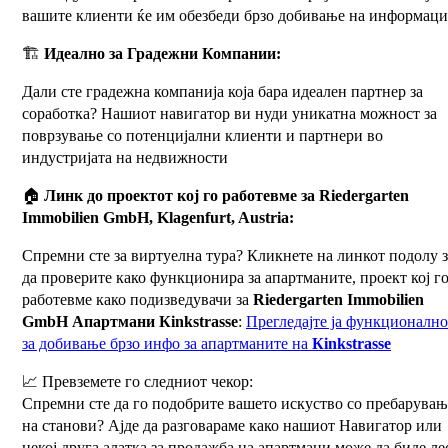
вашите клиенти ќе им обезбеди брзо добивање на информац
🏗️
Идеално за Градежни Компании:
Дали сте градежна компанија која бара идеален партнер за
соработка? Нашиот навигатор ви нуди уникатна можност за
поврзување со потенцијални клиенти и партнери во
индустријата на недвижности
🏠
Линк до проектот кој го работевме за
Riedergarten
Immobilien GmbH, Klagenfurt
, Austria:
Спремни сте за виртуелна тура? Кликнете на линкот подолу з
да проверите како функционира за апартманите, проект кој г
работевме како подизведувачи за
Riedergarten Immobilien
GmbH Апартмани
Кinkstrasse
:
Прегледајте ја функционално
за добивање брзо инфо за апартманите на
Кinkstrasse
📈 Превземете го следниот чекор:
Спремни сте да го подобрите вашето искуство со пребарувањ
на станови? Ајде да разговараме како нашиот Навигатор или
некој друга алатка за продажба на апартмани може да биде ле