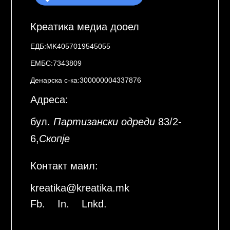
Креатика медиа дооел
ЕДБ:MK4057019545055
ЕМБС:7343809
Денарска с-ка:300000004337876
Адреса:
бул.
Партизански одреди
83/2-
6,
Скопје
Контакт маил:
kreatika@kreatika.mk
Fb.
In.
Lnkd.