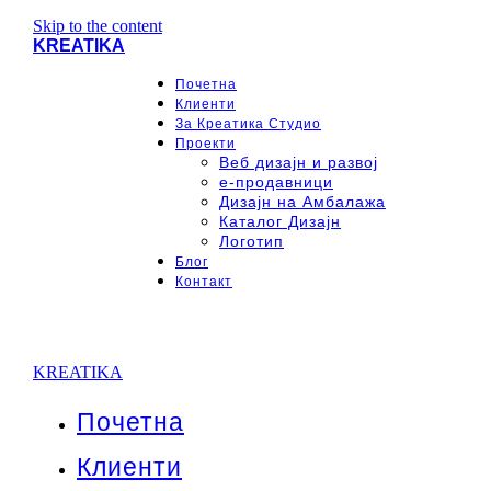
Skip to the content
KREATIKA
Почетна
Клиенти
За Креатика Студио
Проекти
Веб дизајн и развој
e-продавници
Дизајн на Амбалажа
Каталог Дизајн
Логотип
Блог
Контакт
KREATIKA
Почетна
Клиенти