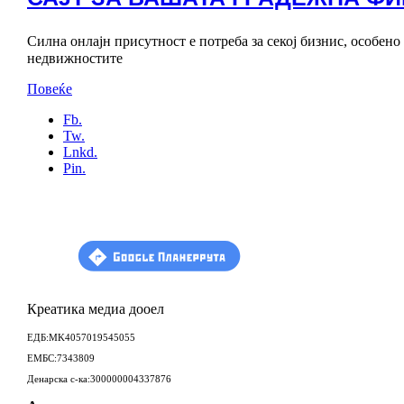
Силна онлајн присутност е потреба за секој бизнис, особено
недвижностите
Повеќе
Fb.
Tw.
Lnkd.
Pin.
Креатика медиа дооел
ЕДБ:MK4057019545055
ЕМБС:7343809
Денарска с-ка:300000004337876