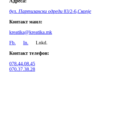
Адреса:
бул.
Партизански одреди
83/2-6,
Скопје
Контакт маил:
kreatika@kreatika.mk
Fb.
In.
Lnkd.
Контакт телефон:
078.44.08.45
070.37.38.28