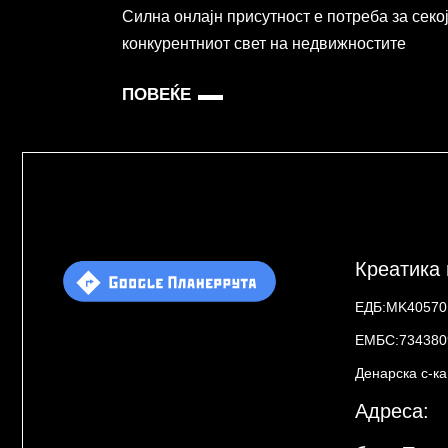
Силна онлајн присутност е потреба за секо
конкурентниот свет на недвижностите
ПОВЕЌЕ
Креатика
ЕДБ:MK40570
ЕМБС:734380
Денарска с-к
Адреса: