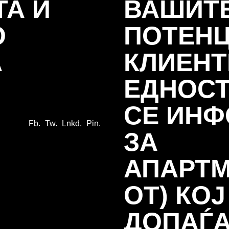
ТА И
ВАШИТ
О
ПОТЕН
А
КЛИЕНТ
ЕДНОСТ
СЕ ИНФ
Fb.
Tw.
Lnkd.
Pin.
ЗА
АПАРТМ
ОТ) КОЈ
ДОПАЃ