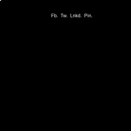
Fb.
Tw.
Lnkd.
Pin.