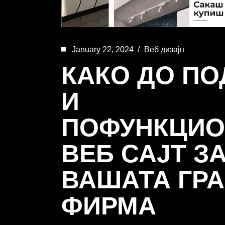
January 22, 2024
Веб дизајн
КАКО ДО П
И
ПОФУНКЦИО
ВЕБ САЈТ З
ВАШАТА ГР
ФИРМА