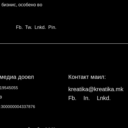
ј бизнис, особено во
Fb.
Tw.
Lnkd.
Pin.
 медиа дооел
Контакт маил:
19545055
kreatika@kreatika.mk
9
Fb.
In.
Lnkd.
а:300000004337876