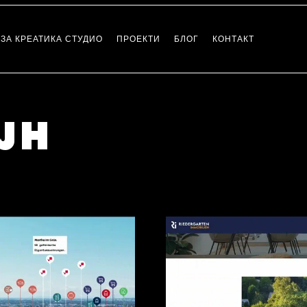
ЗА КРЕАТИКА СТУДИО
ПРОЕКТИ
БЛОГ
КОНТАКТ
Веб дизајн и развој
ЈН
e-продавници
Дизајн на Амбалажа
Каталог Дизајн
Логотип